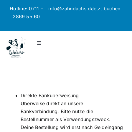
Zum
Hotline: 0711 –
info@zahndachs.de
Jetzt buchen
Inhalt
2869 55 60
springen
Toggle
Navigation
Jetzt Hilfe anfragen
Preisbeispiele
Direkte Banküberweisung
So funktioniert’s
Überweise direkt an unsere
Bankverbindung. Bitte nutze die
Blog
Bestellnummer als Verwendungszweck.
Deine Bestellung wird erst nach Geldeingang