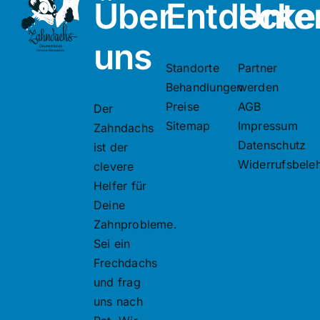
Über
Entdecke
Unte
uns
Standorte
Partner
Behandlungen
werden
Preise
AGB
Der
Sitemap
Impressum
Zahndachs
Datenschutz
ist der
Widerrufsbele
clevere
Helfer für
Deine
Zahnprobleme.
Sei ein
Frechdachs
und frag
uns nach