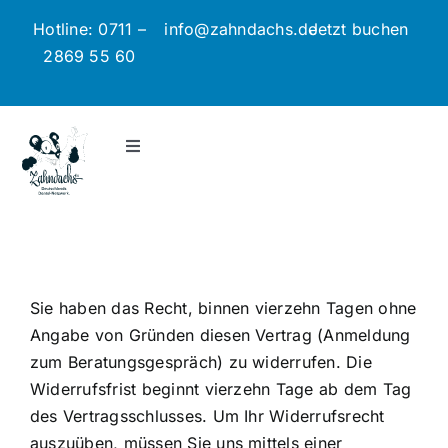
Zum
Hotline: 0711 –
info@zahndachs.de
Jetzt buchen
Inhalt
2869 55 60
springen
Toggle
Navigation
Jetzt Hilfe anfragen
Preisbeispiele
Sie haben das Recht, binnen vierzehn Tagen ohne
So funktioniert’s
Angabe von Gründen diesen Vertrag (Anmeldung
zum Beratungsgespräch) zu widerrufen. Die
Widerrufsfrist beginnt vierzehn Tage ab dem Tag
Blog
des Vertragsschlusses. Um Ihr Widerrufsrecht
auszuüben, müssen Sie uns mittels einer