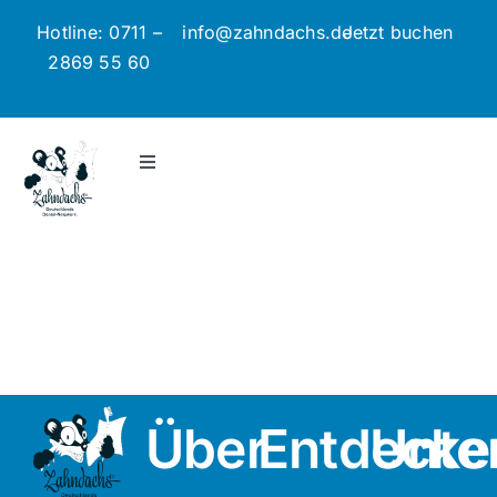
Zum
Hotline: 0711 –
info@zahndachs.de
Jetzt buchen
Inhalt
2869 55 60
springen
Toggle
Navigation
Jetzt Hilfe anfragen
Preisbeispiele
So funktioniert’s
Über
Entdecke
Unte
Blog