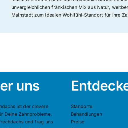
unvergleichlichen fränkischen Mix aus Natur, weltb
Mainstadt zum idealen Wohlfühl-Standort für Ihre Z
er uns
Entdeck
ndachs ist der clevere
Standorte
für Deine Zahnprobleme.
Behandlungen
 Frechdachs und frag uns
Preise